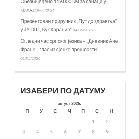
Обезбијеђено 119.000 КМ за санацију
крова
18/05/2026
Презентован приручник „Пут до здравља“
у ЈУ ОШ „Вук Караџић“
04/05/2026
Огледни час српског језика – „Дневник Ане
Франк – глас из сјенке прошлости“
01/05/2026
ИЗАБЕРИ ПО ДАТУМУ
август 2026.
П
У
С
Ч
П
С
Н
1
2
3
4
5
6
7
8
9