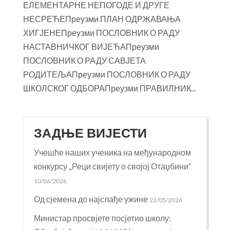
ЕЛЕМЕНТАРНЕ НЕПОГОДЕ И ДРУГЕ
НЕСРЕЋЕПреузми ПЛАН ОДРЖАВАЊА
ХИГЈЕНЕПреузми ПОСЛОВНИК О РАДУ
НАСТАВНИЧКОГ ВИЈЕЋАПреузми
ПОСЛОВНИК О РАДУ САВЈЕТА
РОДИТЕЉАПреузми ПОСЛОВНИК О РАДУ
ШКОЛСКОГ ОДБОРАПреузми ПРАВИЛНИК...
ЗАДЊЕ ВИЈЕСТИ
Учешће наших ученика на међународном
конкурсу „Реци свијету о својој Отаџбини“
10/06/2026
Од сјемена до најслађе ужине
22/05/2026
Министар просвјете посјетио школу: