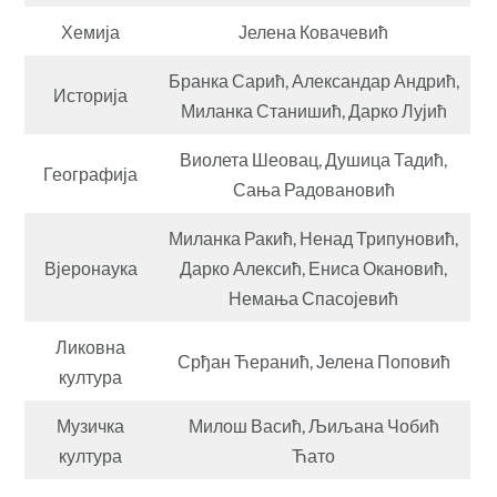
Хемија
Јелена Ковачевић
Бранка Сарић, Александар Андрић,
Историја
Миланка Станишић, Дарко Лујић
Виолета Шеовац, Душица Тадић,
Географија
Сања Радовановић
Миланка Ракић, Ненад Трипуновић,
Вјеронаука
Дарко Алексић, Ениса Окановић,
Немања Спасојевић
Ликовна
Срђан Ћеранић, Јелена Поповић
култура
Музичка
Милош Васић, Љиљана Чобић
култура
Ћато