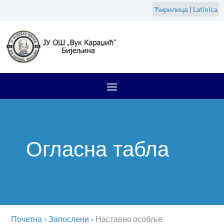
Ћирилица
|
Latinica
Огласна табла
Почетна
»
Запослени
»
Наставно особље