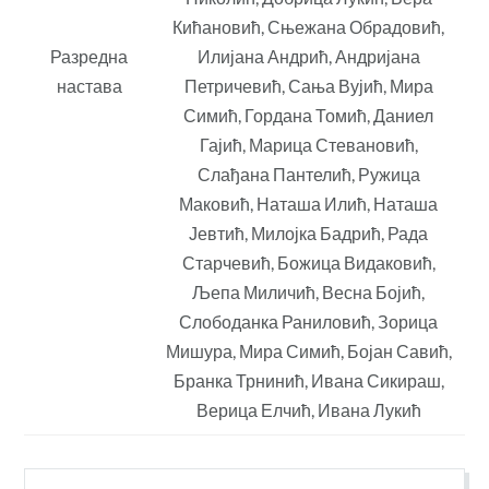
Кићановић, Сњежана Обрадовић,
Разредна
Илијана Андрић, Андријана
настава
Петричевић, Сања Вујић, Мира
Симић, Гордана Томић, Даниел
Гајић, Марица Стевановић,
Слађана Пантелић, Ружица
Маковић, Наташа Илић, Наташа
Јевтић, Милојка Бадрић, Рада
Старчевић, Божица Видаковић,
Љепа Миличић, Весна Бојић,
Слободанка Раниловић, Зорица
Мишура, Мира Симић, Бојан Савић,
Бранка Трнинић, Ивана Сикираш,
Верица Елчић, Ивана Лукић