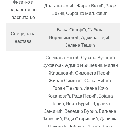
Физичко и
Драгана Чојић, Жарко Викић, Раде
здравствено
Јокић, Обренко Миљковић
васпитање
Вања Остојић, Сабина
Специјална
Ибришимовић, Адмира Пејић,
настава
Јелена Тешић
Снежана Ђокић, Сузана Вуковић
Вуковљак, Адмир Ибишевић, Милан
Живановић, Симонета Перић,
Живан Симикић, Сања Вићић,
Горан Ћеклић, Ивана Крчо
Кокановић, Рада Перић, Бојана
Перић, Иван Бурић, Здравка
Јањичић, Велемир Бурић, Биљана
Јанковић, Рада Старчевић, Даринка
Николић, Добрица Лукић, Вера