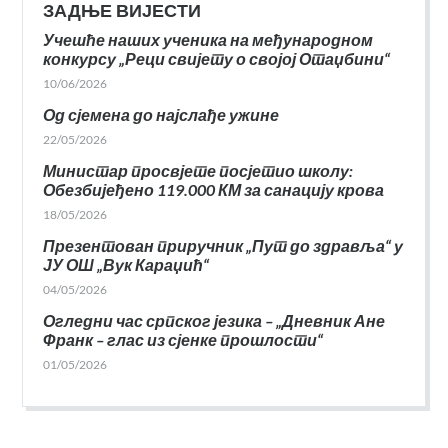
ЗАДЊЕ ВИЈЕСТИ
Учешће наших ученика на међународном
конкурсу „Реци свијету о својој Отаџбини“
10/06/2026
Од сјемена до најслађе ужине
22/05/2026
Министар просвјете посјетио школу:
Обезбијеђено 119.000 КМ за санацију крова
18/05/2026
Презентован приручник „Пут до здравља“ у
ЈУ ОШ „Вук Караџић“
04/05/2026
Огледни час српског језика – „Дневник Ане
Франк – глас из сјенке прошлости“
01/05/2026