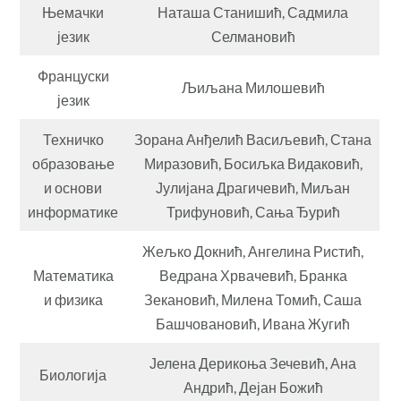
Њемачки
Наташа Станишић, Садмила
језик
Селмановић
Француски
Љиљана Милошевић
језик
Техничко
Зорана Анђелић Васиљевић, Стана
образовање
Миразовић, Босиљка Видаковић,
и основи
Јулијана Драгичевић, Миљан
информатике
Трифуновић, Сања Ђурић
Жељко Докнић, Ангелина Ристић,
Математика
Ведрана Хрвачевић, Бранка
и физика
Зекановић, Милена Томић, Саша
Башчовановић, Ивана Жугић
Јелена Дерикоња Зечевић, Ана
Биологија
Андрић, Дејан Божић