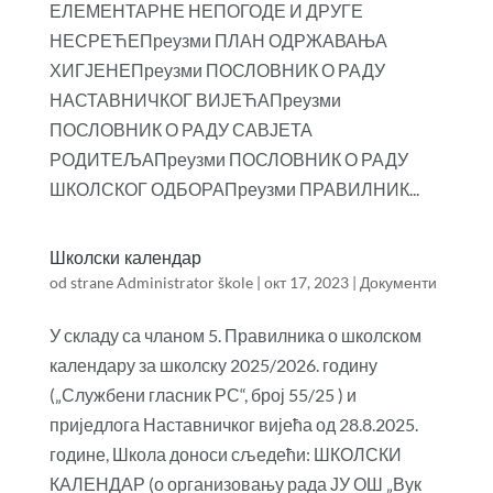
ЕЛЕМЕНТАРНЕ НЕПОГОДЕ И ДРУГЕ
НЕСРЕЋЕПреузми ПЛАН ОДРЖАВАЊА
ХИГЈЕНЕПреузми ПОСЛОВНИК О РАДУ
НАСТАВНИЧКОГ ВИЈЕЋАПреузми
ПОСЛОВНИК О РАДУ САВЈЕТА
РОДИТЕЉАПреузми ПОСЛОВНИК О РАДУ
ШКОЛСКОГ ОДБОРАПреузми ПРАВИЛНИК...
Школски календар
od strane
Administrator škole
|
окт 17, 2023
|
Документи
У складу са чланом 5. Правилника о школском
календару за школску 2025/2026. годину
(„Службени гласник РС“, број 55/25 ) и
приједлога Наставничког вијећа од 28.8.2025.
године, Школа доноси сљедећи: ШКОЛСКИ
КАЛЕНДАР (о организовању рада ЈУ ОШ „Вук