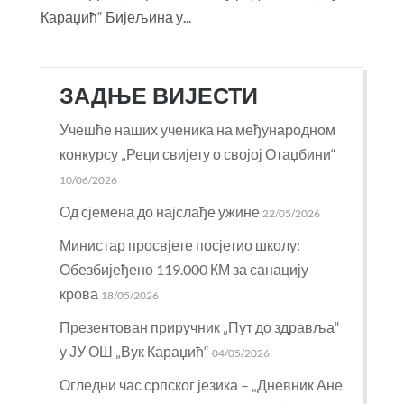
Караџић“ Бијељина у...
ЗАДЊЕ ВИЈЕСТИ
Учешће наших ученика на међународном
конкурсу „Реци свијету о својој Отаџбини“
10/06/2026
Од сјемена до најслађе ужине
22/05/2026
Министар просвјете посјетио школу:
Обезбијеђено 119.000 КМ за санацију
крова
18/05/2026
Презентован приручник „Пут до здравља“
у ЈУ ОШ „Вук Караџић“
04/05/2026
Огледни час српског језика – „Дневник Ане