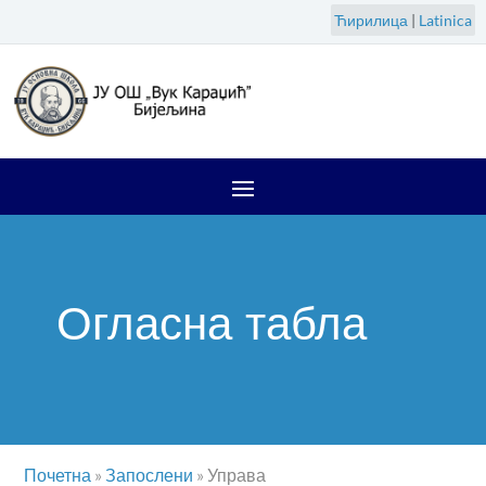
Ћирилица
|
Latinica
Огласна табла
Почетна
»
Запослени
»
Управа