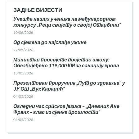
ЗАДЊЕ ВИЈЕСТИ
Учешће наших ученика на међународном
конкурсу „Реци свијету о својој Отаџбини“
10/06/2026
Од сјемена до најслађе ужине
22/05/2026
Министар просвјете посјетио школу:
Обезбијеђено 119.000 КМ за санацију крова
18/05/2026
Презентован приручник „Пут до здравља“ у
ЈУ ОШ „Вук Караџић“
04/05/2026
Огледни час српског језика – „Дневник Ане
Франк – глас из сјенке прошлости“
01/05/2026