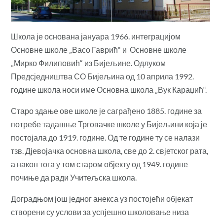
Школа је основана јануара 1966. интеграцијом
Основне школе „Васо Гаврић“ и Основне школе
„Мирко Филиповић“ из Бијељине. Одлуком
Предсједништва СО Бијељина од 10 априла 1992.
године школа носи име Основна школа „Вук Караџић“.
Старо здање ове школе је саграђено 1885. године за
потребе тадашње Трговачке школе у Бијељини која је
постојала до 1919. године. Од те године ту се налази
тзв. Дјевојачка основна школа, све до 2. свјетског рата,
а након тога у том старом објекту од 1949. године
почиње да ради Учитељска школа.
Доградњом још једног анекса уз постојећи објекат
створени су услови за успјешно школовање низа