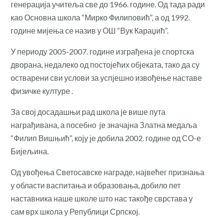
генерација учитеља све до 1966. године. Од тада ради
као Основна школа “Мирко Филиповић”, а од 1992.
године мијења се назив у ОШ “Вук Караџић”.
У периоду 2005-2007. године изграђена је спортска
дворана, недалеко од постојећих објеката, тако да су
остварени сви услови за успјешно извођење наставе
физичке културе .
За свој досадашњи рад школа је више пута
награђивана, а посебно је значајна Златна медаља
“Филип Вишњић”, коју је добила 2002. године од СО-е
Бијељина.
Од увођења Светосавске награде, највећег признања
у области васпитања и образовања, добило пет
наставника наше школе што нас такође сврстава у
сам врх школа у Републици Српској.