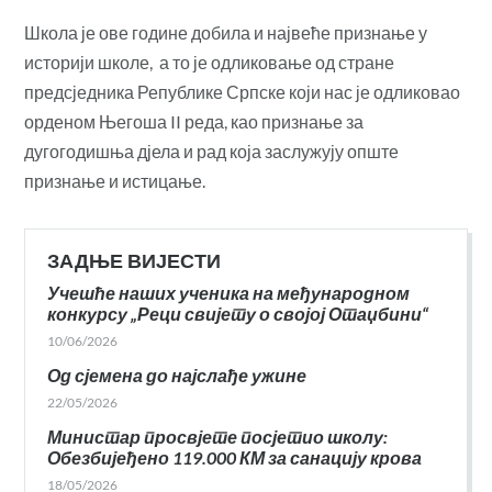
Школа је ове године добила и највеће признање у
историји школе, а то је одликовање од стране
предсједника Републике Српске који нас је одликовао
орденом Његоша II реда, као признање за
дугогодишња дјела и рад која заслужују опште
признање и истицање.
ЗАДЊЕ ВИЈЕСТИ
Учешће наших ученика на међународном
конкурсу „Реци свијету о својој Отаџбини“
10/06/2026
Од сјемена до најслађе ужине
22/05/2026
Министар просвјете посјетио школу:
Обезбијеђено 119.000 КМ за санацију крова
18/05/2026