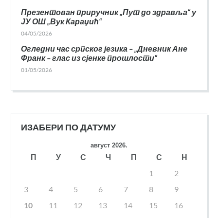
Презентован приручник „Пут до здравља“ у
ЈУ ОШ „Вук Караџић“
04/05/2026
Огледни час српског језика – „Дневник Ане
Франк – глас из сјенке прошлости“
01/05/2026
ИЗАБЕРИ ПО ДАТУМУ
август 2026.
П
У
С
Ч
П
С
Н
1
2
3
4
5
6
7
8
9
10
11
12
13
14
15
16