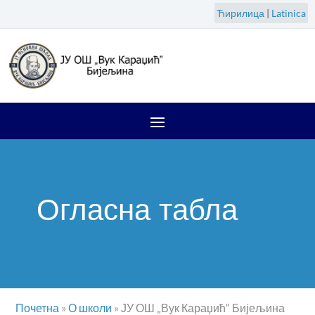
Ћирилица
|
Latinica
Огласна табла
Почетна
»
О школи
»
ЈУ ОШ „Вук Караџић“ Бијељина