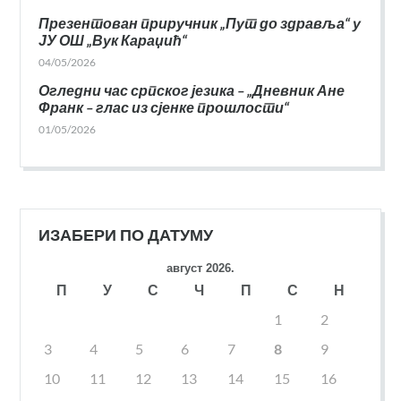
Презентован приручник „Пут до здравља“ у
ЈУ ОШ „Вук Караџић“
04/05/2026
Огледни час српског језика – „Дневник Ане
Франк – глас из сјенке прошлости“
01/05/2026
ИЗАБЕРИ ПО ДАТУМУ
август 2026.
П
У
С
Ч
П
С
Н
1
2
3
4
5
6
7
8
9
10
11
12
13
14
15
16