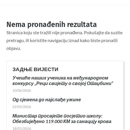
Nema pronađenih rezultata
Stranica koju ste tražili nije pronađena. Pokušajte da suzite
pretragu, ili koristite navigaciju iznad kako biste pronašli
objavu.
ЗАДЊЕ ВИЈЕСТИ
Учешће наших ученика на међународном
конкурсу „Реци свијету о својој Отаџбини“
10/06/2026
Од сјемена до најслађе ужине
22/05/2026
Министар просвјете посјетио школу:
Обезбијеђено 119.000 КМ за санацију крова
18/05/2026