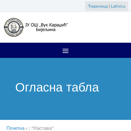
Ћирилица
|
Latinica
Огласна табла
Почетна
»
:: "Настава"