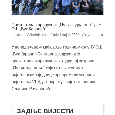
Презентован приручник „Пут до здравља“ у ЈУ
ОШ „Вук Караџић“
od strane
Administrator škole
|
мај 4, 2026
|
Актуелности
У понедјељак, 4. маја 2026. године, у холу ЈУ ОШ
„Вук Караџић Бијељина“, одржана је
презентација приручника о здравој исхрани
„Пут до здравља“, који су на часовима
одјељенске заједнице припремили ученици
одјељења VI-6, уз подршку своје наставнице
Славице Рачановић....
ЗАДЊЕ ВИЈЕСТИ