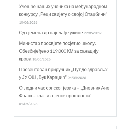
Учешће наших ученика на међународном
конкурсу „Реци свијету о својој Отаџбини“
10/06/2026
Од сјемена до најслађе ужине
22/05/2026
Министар просвјете посјетио школу:
Обезбијеђено 119.000 КМ за санацију
крова
18/05/2026
Презентован приручник „Пут до здравља“
у ЈУ ОШ „Вук Караџић“
04/05/2026
Огледни час српског језика – „Дневник Ане
Франк – глас из сјенке прошлости“
01/05/2026