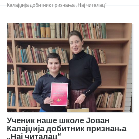
Калајџија добитник признања „Нај читалац“
Ученик наше школе Јован
Калајџија добитник признања
„Нај читалац“