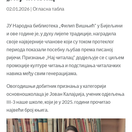
02.01.2026
|
Огласна табла
ЈУ Народна библиотека „Филип Вишњић“ у Бијељини
и ове године је, у духу лијепе традиције, наградила
своје највјерније чланове који су током протеклог
периода показали посебну љубав према писаној
ријечи. Признање „Нај читалац“ додјељује се с циљем
промоције културе читања и подстицања читалачких
навика међу свим генерацијама.
Овогодишњи добитник признања у категорији
основношколаца је Јован Калајџија, ученик одјељења
III-3 наше школе, који је у 2025. години прочитао
највећи број књига.