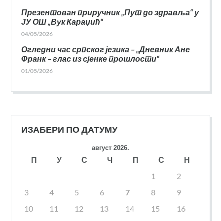
Презентован приручник „Пут до здравља“ у
ЈУ ОШ „Вук Караџић“
04/05/2026
Огледни час српског језика – „Дневник Ане
Франк – глас из сјенке прошлости“
01/05/2026
ИЗАБЕРИ ПО ДАТУМУ
август 2026.
П
У
С
Ч
П
С
Н
1
2
3
4
5
6
7
8
9
10
11
12
13
14
15
16