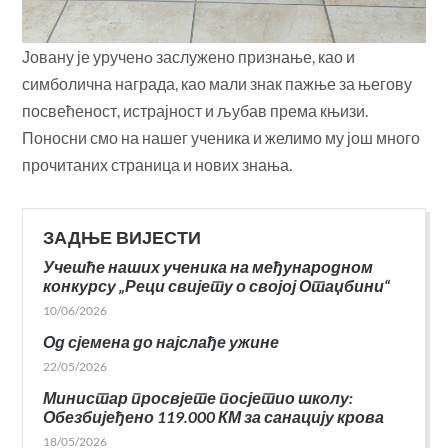
Јовану је урученo заслужено признање, као и
симболична награда, као мали знак пажње за његову
посвећеност, истрајност и љубав према књизи.
Поносни смо на нашег ученика и желимо му још много
прочитаних страница и нових знања.
ЗАДЊЕ ВИЈЕСТИ
Учешће наших ученика на међународном
конкурсу „Реци свијету о својој Отаџбини“
10/06/2026
Од сјемена до најслађе ужине
22/05/2026
Министар просвјете посјетио школу:
Обезбијеђено 119.000 КМ за санацију крова
18/05/2026