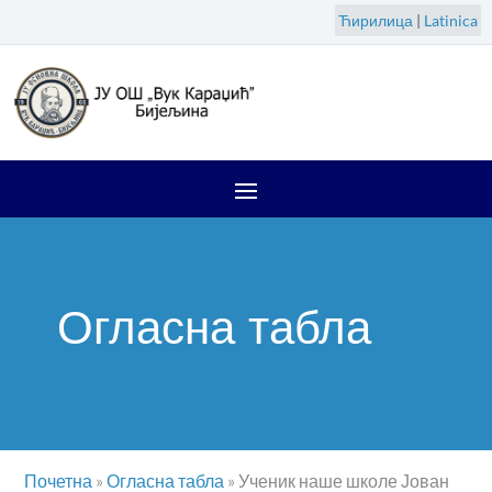
Ћирилица
|
Latinica
Огласна табла
Почетна
»
Огласна табла
»
Ученик наше школе Јован