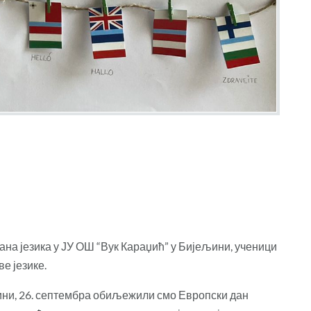
на језика у ЈУ ОШ “Вук Караџић” у Бијељини, ученици
е језике.
ини, 26. септембра обиљежили смо Европски дан