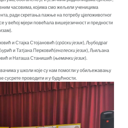
довним часовима, којима смо жељели ученицима
нента, ради скретања пажње на потребу цјеложивотног
 се у већој мјери повећала вишејезичност и предности
изам).
овић и Стајка Стојановић (
српски језик
), Љубодраг
Ђурић и Татјана Перковић(
енглески језик
), Љиљана
овић и Наташа Станишић (
њемачки језик
).
вачима у школи које су нам помогли у обиљежавању
ве сусрете проводити и у будућности.