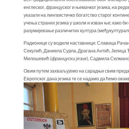
енглеског, француског и њемачког језика, на ре
указати на лингвистичко богатство старог конти
учења страних језика у школи и изван ње; како би
разумијевање различитих култура (међукултурал
Радионице су водили наставници: Славица Рачан
Секулић, Даниела Сурла, Драгана Антић, Јелица 
Милошевић (
француски језик
), Садмила Селман
Овим путем захваљујемо на сарадњи свим преда
Европског дана језика те се надамо да ћемо овак