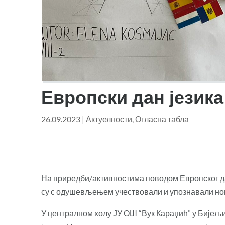
Европски дан језика
26.09.2023
|
Актуелности
,
Огласна табла
На приредби/активностима поводом Европског да
су с одушевљењем учествовали и упознавали нов
У централном холу ЈУ ОШ “Вук Караџић” у Бијељ