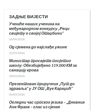
ЗАДЊЕ ВИЈЕСТИ
Учешће наших ученика на
међународном конкурсу „Реци
свијету о својој Отаџбини“
10/06/2026
Од сјемена до најслађе ужине
22/05/2026
Министар просвјете посјетио
школу: Обезбијеђено 119.000 КМ за
санацију крова
18/05/2026
Презентован приручник „Пут до
здравља“ у ЈУ ОШ „Вук Караџић“
04/05/2026
Огледни час српског језика – „Дневник
Ане Франк – глас из сјенке