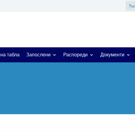
Ћи
на табла
Запослени
Распореди
Документи