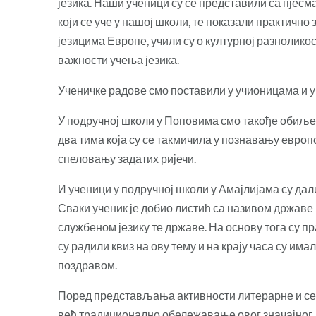
језика. Наши ученици су се представили са пјесм
који се уче у нашој школи, те показали практично
језицима Европе, учили су о културној разнолико
важности учења језика.
Ученичке радове смо поставили у учионицама и у
У подручној школи у Поповима смо такође обиљеж
два тима која су се такмичила у познавању европ
спеловању задатих ријечи.
И ученици у подручној школи у Амајлијама су да
Сваки ученик је добио листић са називом државе н
службеном језику те државе. На основу тога су пр
су радили квиз на ову тему и на крају часа су им
поздравом.
Поред представљања активности литерарне и секц
већ традиционално обележавање овог значајног д