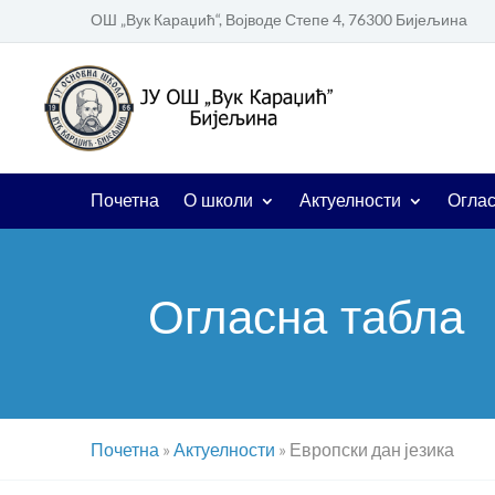
ОШ „Вук Караџић“, Војводе Степе 4, 76300 Бијељина
Почетна
О школи
Актуелности
Оглас
Огласна табла
Почетна
»
Актуелности
»
Европски дан језика