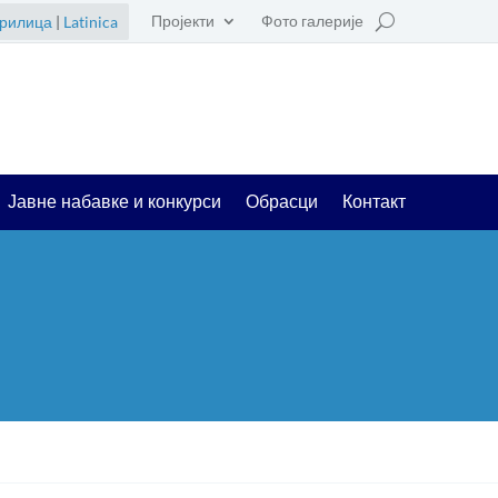
Пројекти
Фото галерије
рилица
|
Latinica
Јавне набавке и конкурси
Обрасци
Контакт