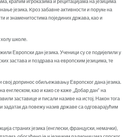
ама, краћим игроказима и рецитацијама на језицима
 знање језика. Kроз забавне активности и порукe на
сти и знаменитостима појединих држава, као и
 холу школе.
или Европски дан језика. Ученици су се подијелили у
ских застава и поздрава на европским језицима, те
ли свој допринос обиљежавању Европског дана језика.
а енглеском, као и како се каже „Добар дан“ на
авили заставице и писали називе на истој. Након тога
али задатак да повежу назив државе са одговарајућим
ија страних језика (енглески, француски, немачки),
атума, обогаћено је и
језичким радионицама српског,