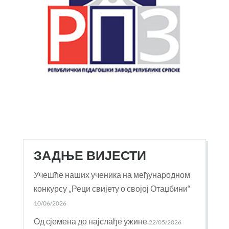
ЗАДЊЕ ВИЈЕСТИ
Учешће наших ученика на међународном
конкурсу „Реци свијету о својој Отаџбини“
10/06/2026
Од сјемена до најслађе ужине
22/05/2026