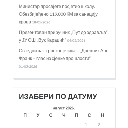
Министар просвјете посјетио школу:
Обезбијеђено 119.000 КМ за санацију
крова
18/05/2026
Презентован приручник „Пут до здравља“
у ЈУ ОШ „Вук Караџић“
04/05/2026
Огледни час српског језика – „Дневник Ане
Франк – глас из сјенке прошлости“
01/05/2026
ИЗАБЕРИ ПО ДАТУМУ
август 2026.
П
У
С
Ч
П
С
Н
1
2