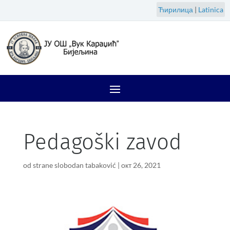
Ћирилица
|
Latinica
Pedagoški zavod
od strane
slobodan tabaković
|
окт 26, 2021