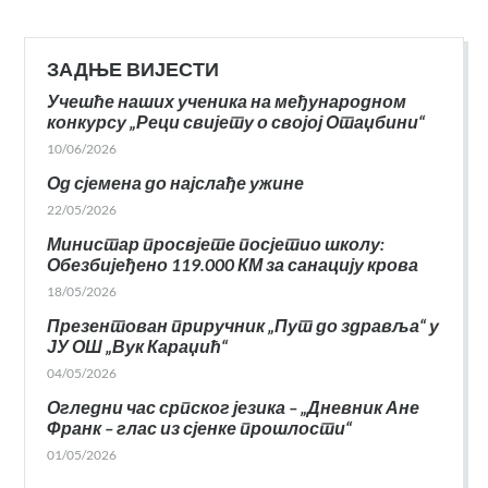
ЗАДЊЕ ВИЈЕСТИ
Учешће наших ученика на међународном
конкурсу „Реци свијету о својој Отаџбини“
10/06/2026
Од сјемена до најслађе ужине
22/05/2026
Министар просвјете посјетио школу:
Обезбијеђено 119.000 КМ за санацију крова
18/05/2026
Презентован приручник „Пут до здравља“ у
ЈУ ОШ „Вук Караџић“
04/05/2026
Огледни час српског језика – „Дневник Ане
Франк – глас из сјенке прошлости“
01/05/2026