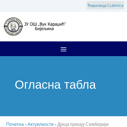
Ћирилица
|
Latinica
Огласна табла
Почетна
»
Актуелности
»
Дјеца пјевају Семберији