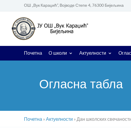
ОШ „Вук Караџић“, Војводе Степе 4, 76300 Бијељина
Почетна
О школи
Актуелности
Оглас
Огласна табла
Почетна
»
Актуелности
»
Дан школских свечаност