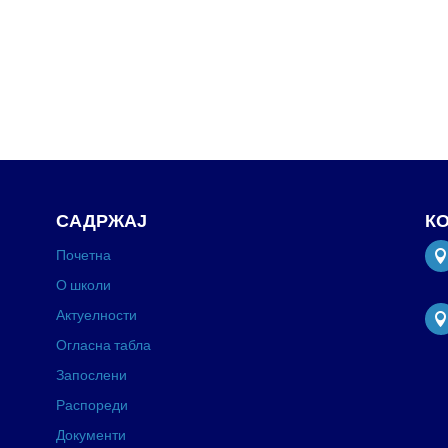
САДРЖАЈ
К
Почетна
О школи
Актуелности
Огласна табла
Запослени
Распореди
Документи