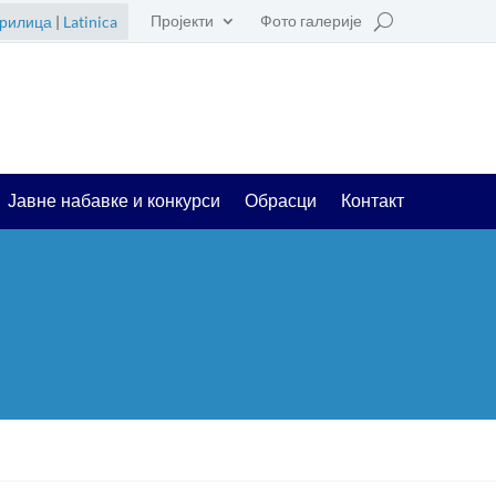
Пројекти
Фото галерије
рилица
|
Latinica
Јавне набавке и конкурси
Обрасци
Контакт