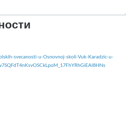
ности
olskih-svecanosti-u-Osnovnoj-skoli-Vuk-Karadzic-u-
J61w7SQFdT4nKsvOSCkLpoM_17FhYRhGiEAl8HNs