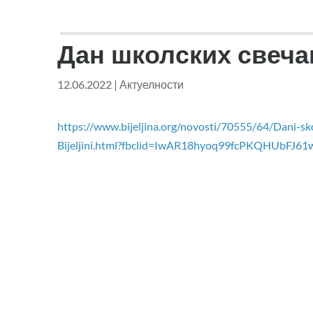
Дан школских свеча
12.06.2022
|
Актуелности
https://www.bijeljina.org/novosti/70555/64/Dani-sk
Bijeljini.html?fbclid=IwAR18hyoq99fcPKQHUbF