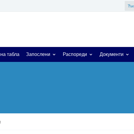
Ћи
на табла
Запослени
Распореди
Документи
и