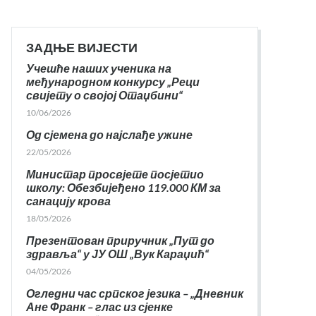
ЗАДЊЕ ВИЈЕСТИ
Учешће наших ученика на
међународном конкурсу „Реци
свијету о својој Отаџбини“
10/06/2026
Од сјемена до најслађе ужине
22/05/2026
Министар просвјете посјетио
школу: Обезбијеђено 119.000 КМ за
санацију крова
18/05/2026
Презентован приручник „Пут до
здравља“ у ЈУ ОШ „Вук Караџић“
04/05/2026
Огледни час српског језика – „Дневник
Ане Франк – глас из сјенке