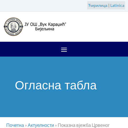
Ћирилица
|
Latinica
Огласна табла
Почетна
»
Актуелности
»
Показна вјежба Црвеног