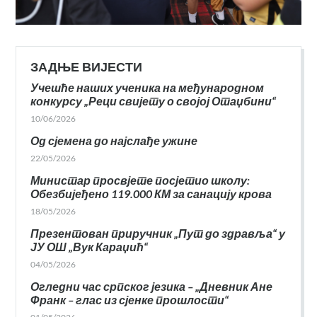
ЗАДЊЕ ВИЈЕСТИ
Учешће наших ученика на међународном
конкурсу „Реци свијету о својој Отаџбини“
10/06/2026
Од сјемена до најслађе ужине
22/05/2026
Министар просвјете посјетио школу:
Обезбијеђено 119.000 КМ за санацију крова
18/05/2026
Презентован приручник „Пут до здравља“ у
ЈУ ОШ „Вук Караџић“
04/05/2026
Огледни час српског језика – „Дневник Ане
Франк – глас из сјенке прошлости“