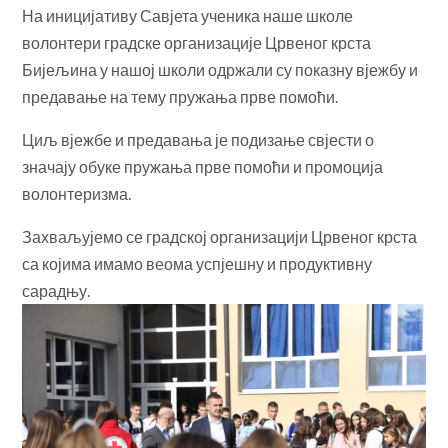
На иницијативу Савјета ученика наше школе
волонтери градске организације Црвеног крста
Бијељина у нашој школи одржали су показну вјежбу и
предавање на тему пружања прве помоћи.
Циљ вјежбе и предавања је подизање свјести о
значају обуке пружања прве помоћи и промоција
волонтеризма.
Захваљујемо се градској организацији Црвеног крста
са којима имамо веома успјешну и продуктивну
сарадњу.